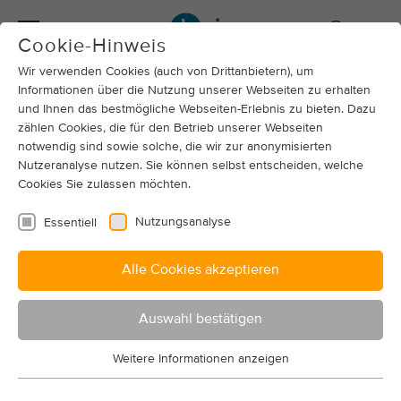
EN
Cookie-Hinweis
Wir verwenden Cookies (auch von Drittanbietern), um
Informationen über die Nutzung unserer Webseiten zu erhalten
und Ihnen das bestmögliche Webseiten-Erlebnis zu bieten. Dazu
zählen Cookies, die für den Betrieb unserer Webseiten
notwendig sind sowie solche, die wir zur anonymisierten
Nutzeranalyse nutzen. Sie können selbst entscheiden, welche
Cookies Sie zulassen möchten.
Nutzungsanalyse
Essentiell
Alle Cookies akzeptieren
Mitglieder-Anmeldung
Auswahl bestätigen
Loggen Sie sich mit Ihrem bekannten
Mitglieder-Account ein.
Weitere Informationen anzeigen
Essentiell
Essentielle Cookies werden für grundlegende Funktionen der