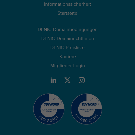
Informationssicherheit
Name
_pk_id
Startseite
Anbieter
Matomo
DENIC-Domainbedingungen
Laufzeit
13 Monate
DENIC-Domainrichtlinien
Wird verwendet, um einige Details über
DENIC-Preisliste
Zweck
den Benutzer zu speichern, wie z. B. die
Karriere
eindeutige Besucher-ID.
Mitglieder-Login
Name
_pk_ses
Anbieter
Matomo
Laufzeit
30 Minuten
Kurzlebige Cookies, die zur
Zweck
vorübergehenden Speicherung von Daten
für den Besuch verwendet werden.